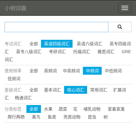
小明词霸
考试词汇
全部
英语四级词汇
英语六级词汇
英专四级词
汇
英专八级词汇
考研词汇
托福词汇
雅思词汇
GRE
词汇
使用频率
全部
高频词
中高频词
中频词
中低频词
低频词
星级词汇
全部
基本词汇
核心词汇
常用词汇
扩展词
汇
畅通词汇
分类标签
全部
水果
蔬菜
花
哺乳动物
家畜家禽
爬行两栖
禽鸟
鱼类
壳类动物
昆虫
树