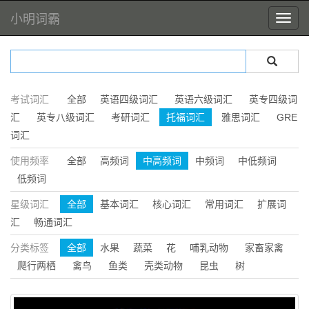
小明词霸
考试词汇
全部
英语四级词汇
英语六级词汇
英专四级词
汇
英专八级词汇
考研词汇
托福词汇
雅思词汇
GRE
词汇
使用频率
全部
高频词
中高频词
中频词
中低频词
低频词
星级词汇
全部
基本词汇
核心词汇
常用词汇
扩展词
汇
畅通词汇
分类标签
全部
水果
蔬菜
花
哺乳动物
家畜家禽
爬行两栖
禽鸟
鱼类
壳类动物
昆虫
树