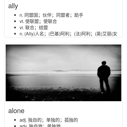
ally
n. 同盟国；伙伴；同盟者；助手
vt. 使联盟；使联合
vi. 联合；结盟
n. (Ally)人名；(巴基)阿利；(法)阿利；(英)艾丽(女
子教名 Alice 的简称)；(尼日利)阿利
alone
adj. 独自的；单独的；孤独的
adv. 独自地；单独地