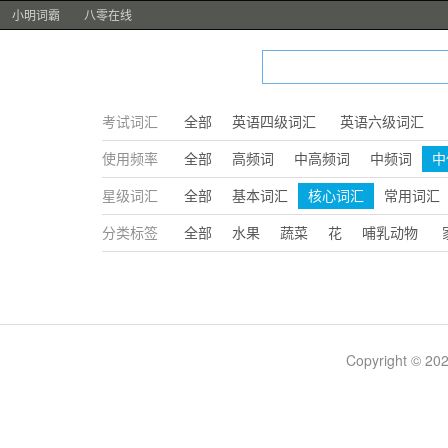
小明词霸
八零在线
考试词汇
全部
英语四级词汇
英语六级词汇
使用频率
全部
高频词
中高频词
中频词
中
星级词汇
全部
基本词汇
核心词汇
常用词汇
分类标签
全部
水果
蔬菜
花
哺乳动物
Copyright