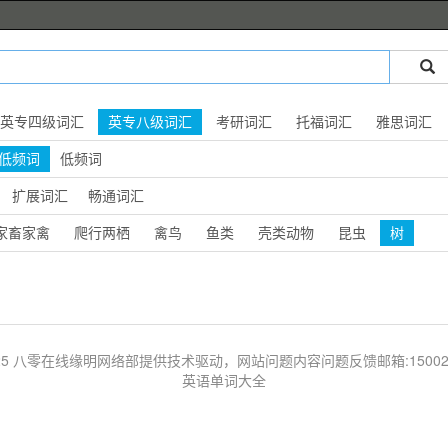
英专四级词汇
英专八级词汇
考研词汇
托福词汇
雅思词汇
低频词
低频词
扩展词汇
畅通词汇
家畜家禽
爬行两栖
禽鸟
鱼类
壳类动物
昆虫
树
 © 2025 八零在线缘明网络部提供技术驱动，网站问题内容问题反馈邮箱:1500203
英语单词大全