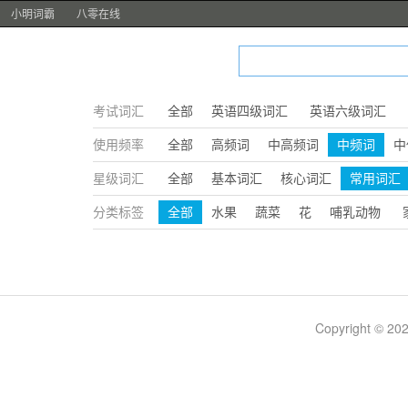
小明词霸
八零在线
考试词汇
全部
英语四级词汇
英语六级词汇
使用频率
全部
高频词
中高频词
中频词
中
星级词汇
全部
基本词汇
核心词汇
常用词汇
分类标签
全部
水果
蔬菜
花
哺乳动物
Copyright