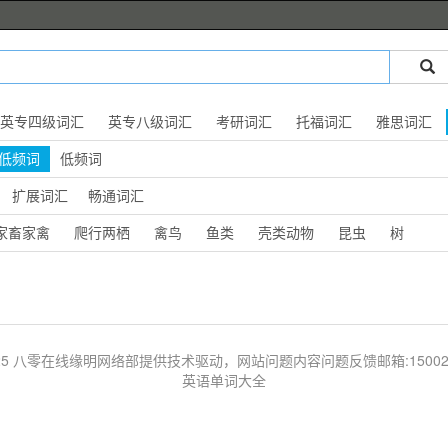
英专四级词汇
英专八级词汇
考研词汇
托福词汇
雅思词汇
低频词
低频词
扩展词汇
畅通词汇
家畜家禽
爬行两栖
禽鸟
鱼类
壳类动物
昆虫
树
 © 2025 八零在线缘明网络部提供技术驱动，网站问题内容问题反馈邮箱:1500203
英语单词大全