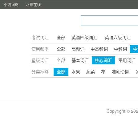
小明词霸
八零在线
考试词汇
全部
英语四级词汇
英语六级词汇
使用频率
全部
高频词
中高频词
中频词
中
星级词汇
全部
基本词汇
核心词汇
常用词汇
分类标签
全部
水果
蔬菜
花
哺乳动物
Copyright