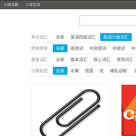
小明词霸
八零在线
考试词汇
全部
英语四级词汇
英语六级词汇
使用频率
全部
高频词
中高频词
中频词
中
星级词汇
全部
基本词汇
核心词汇
常用词汇
分类标签
全部
水果
蔬菜
花
哺乳动物