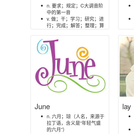
n. 要求；规定；C大调音阶
中的第一音
v. 做；干；学习；研究；进
行；完成；解答；整理；算
出；引起；行过
aux. 助动词（构成疑问句和
否定句）；（代替动词）；
（用于加强语气）
vi. 行，足够；生长
n. （英）多（人名
Dorothea和Dorothy的昵
称）
n. （口语）事件；（主英国
口语）诈骗；（主英国、新
西兰口语）宴会；（口语）
June
必须做到的事情
lay
n. 六月；琼（人名，来源于
拉丁语，含义是“年轻气盛
的六月”）