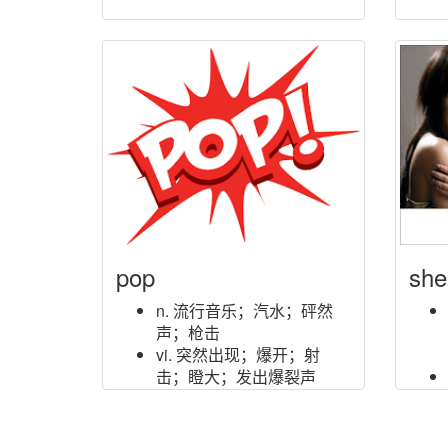
pop
she
n. 流行音乐；汽水；砰然
声；枪击
vi. 突然出现；爆开；射
击；瞪大；发出爆裂声
vt. 取出；开枪打；抛出；
突然伸出；突然行动
adj. 流行的；通俗的；热门