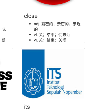
close
adj. 紧密的；亲密的；亲近
；认
的
vt. 关；结束；使靠近
；断
vi. 关；结束；关闭
adv. 紧密地
n. 结束
n. (Close)人名；(西)克洛
塞；(英、法)克洛斯
its