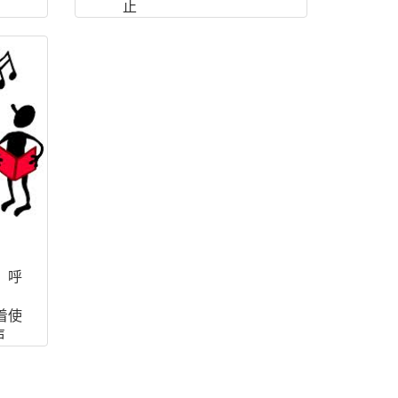
止
vt. 通过；经过；传递
n. (Pass)人名；(英、法、
德、俄)帕斯
；呼
着使
声
、德、