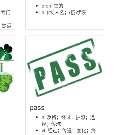
pron. 它的
；专门
n. (Its)人名；(俄)伊茨
；捷运
pass
n. 及格；经过；护照；途
径；传球
vi. 经过；传递；变化；终