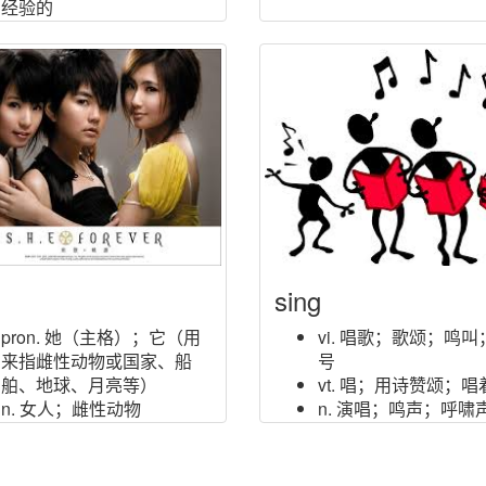
经验的
n. 位置；短诗；花纹方向；
叙事诗；性伙伴
vi. 下蛋；打赌
v. 躺；位于（lie的过去式）
sing
pron. 她（主格）；它（用
vi. 唱歌；歌颂；鸣叫
来指雌性动物或国家、船
号
舶、地球、月亮等）
vt. 唱；用诗赞颂；唱
n. 女人；雌性动物
n. 演唱；鸣声；呼啸
n. (She)人名；(中)佘(普通
n. (Sing)人名；(老
话·威妥玛)
泰)辛