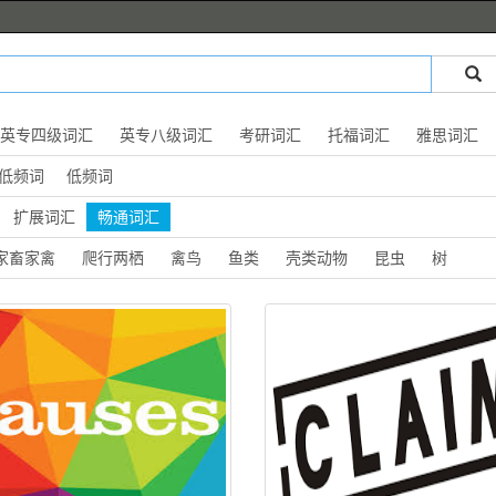
英专四级词汇
英专八级词汇
考研词汇
托福词汇
雅思词汇
低频词
低频词
扩展词汇
畅通词汇
家畜家禽
爬行两栖
禽鸟
鱼类
壳类动物
昆虫
树