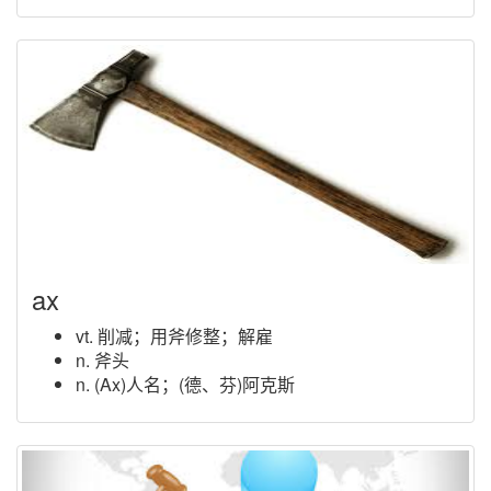
ax
vt. 削减；用斧修整；解雇
n. 斧头
n. (Ax)人名；(德、芬)阿克斯