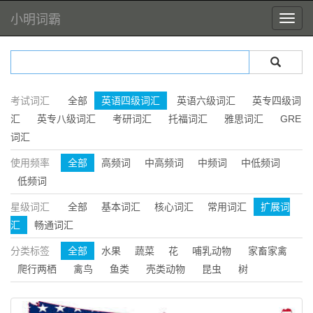
小明词霸
考试词汇
全部
英语四级词汇
英语六级词汇
英专四级词
汇
英专八级词汇
考研词汇
托福词汇
雅思词汇
GRE
词汇
使用频率
全部
高频词
中高频词
中频词
中低频词
低频词
星级词汇
全部
基本词汇
核心词汇
常用词汇
扩展词
汇
畅通词汇
分类标签
全部
水果
蔬菜
花
哺乳动物
家畜家禽
爬行两栖
禽鸟
鱼类
壳类动物
昆虫
树