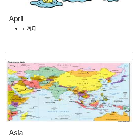
April
n. 四月
Asia