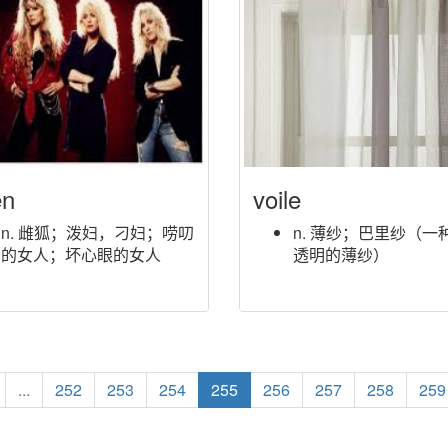
en
voile
n. 雌狐；泼妇，刁妇；唠叨
n. 薄纱；巴里纱（一
的女人；坏心眼的女人
透明的薄纱）
...
252
253
254
255
256
257
258
259