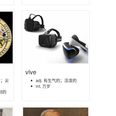
vive
盐；尖
adj. 有生气的；活泼的
int. 万岁
刻的