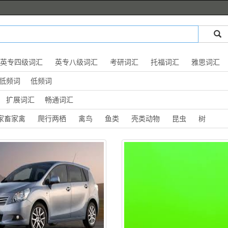
英专四级词汇
英专八级词汇
考研词汇
托福词汇
雅思词汇
低频词
低频词
扩展词汇
畅通词汇
家畜家禽
爬行两栖
禽鸟
鱼类
壳类动物
昆虫
树