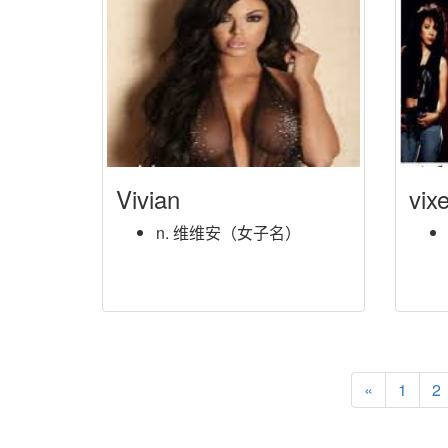
Vivian
vix
n. 维维安（女子名）
«
1
2