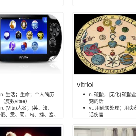
vitriol
n. 生活；生命；个人简历
n. 硫酸，[无化] 硫酸
（复数vitae）
刻的话
n. (Vita)人名；(英、法、
vt. 用硫酸处理；用尖
俄、意、葡、匈、捷、塞、
话伤害
芬、德)维塔；(西)比塔