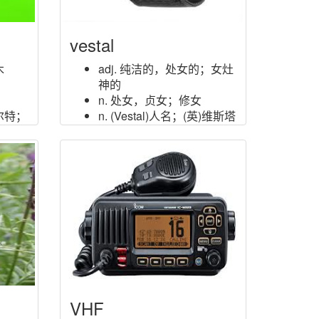
vestal
木
adj. 纯洁的，处女的；女灶
神的
n. 处女，贞女；修女
贝尔特；
n. (Vestal)人名；(英)维斯塔
尔
VHF