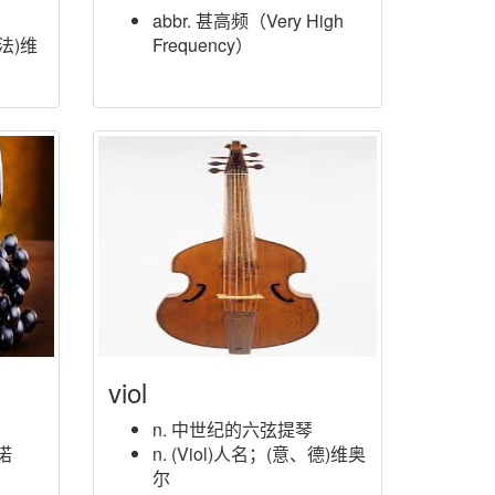
abbr. 甚高频（Very High
、法)维
Frequency）
viol
n. 中世纪的六弦提琴
维诺
n. (Viol)人名；(意、德)维奥
尔