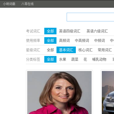
小明词霸
八零在线
考试词汇
全部
英语四级词汇
英语六级词汇
使用频率
全部
高频词
中高频词
中频词
中
星级词汇
全部
基本词汇
核心词汇
常用词汇
分类标签
全部
水果
蔬菜
花
哺乳动物