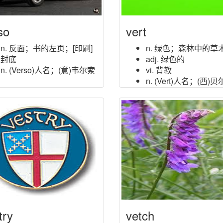
so
vert
n. 反面；书的左页；[印刷]
n. 绿色；森林中的草
封底
adj. 绿色的
n. (Verso)人名；(意)韦尔索
vi. 背教
n. (Vert)人名；(西)
(法)韦尔
try
vetch