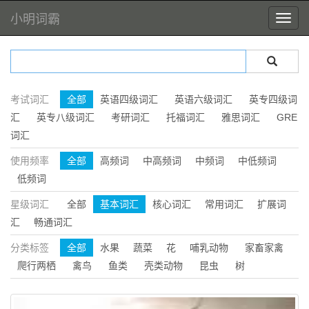
小明词霸
考试词汇
全部
英语四级词汇
英语六级词汇
英专四级词
汇
英专八级词汇
考研词汇
托福词汇
雅思词汇
GRE
词汇
使用频率
全部
高频词
中高频词
中频词
中低频词
低频词
星级词汇
全部
基本词汇
核心词汇
常用词汇
扩展词
汇
畅通词汇
分类标签
全部
水果
蔬菜
花
哺乳动物
家畜家禽
爬行两栖
禽鸟
鱼类
壳类动物
昆虫
树