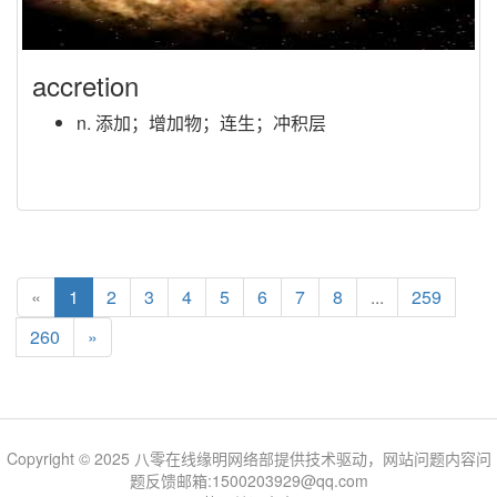
accretion
n. 添加；增加物；连生；冲积层
«
1
2
3
4
5
6
7
8
...
259
260
»
Copyright © 2025 八零在线缘明网络部提供技术驱动，网站问题内容问
题反馈邮箱:1500203929@qq.com