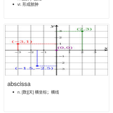
vi. 形成脓肿
abscissa
n. [数][天] 横坐标；横线